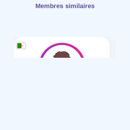
Membres similaires
abd alrhmn ohran
/ 30
Je souhaite
Mariage normal