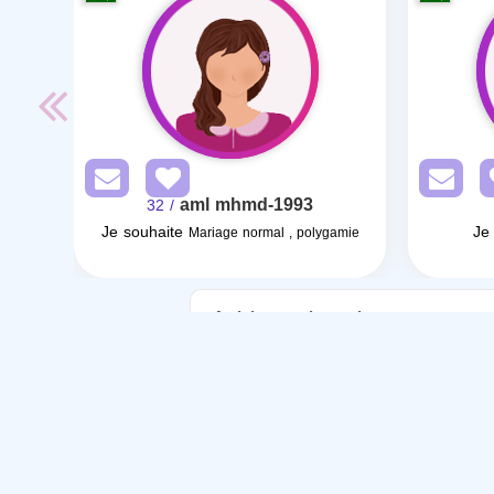
aml mhmd-1993
/ 32
Je souhaite
Je
Mariage normal , polygamie
Articles sur le mariage