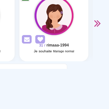
rimaaa-1994
/ 31
Je souhaite
Je so
l
Mariage normal