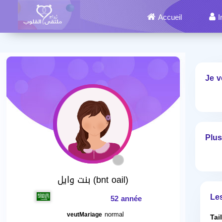
Accueil
I
Je v
Plus
بنت وايل (bnt oail)
Le
52 année
normal
veutMariage
Tai