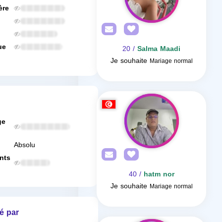
ère
ue
/ 20
Salma Maadi
Je souhaite
Mariage normal
ge
Absolu
nts
/ 40
hatm nor
Je souhaite
Mariage normal
é par