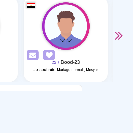
Bood-23
/ 23
Je souhaite
Je so
l
Mariage normal , Mesyar