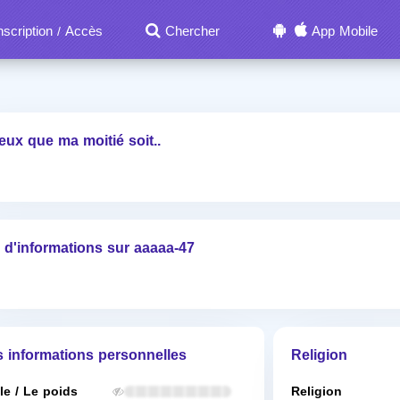
nscription
Accès
Chercher
App Mobile
/
eux que ma moitié soit..
 d'informations sur aaaaa-47
s informations personnelles
Religion
lle / Le poids
Religion