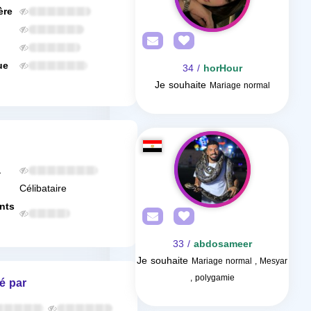
ère
ue
/ 34
horHour
Je souhaite
Mariage normal
a
Célibataire
nts
/ 33
abdosameer
Je souhaite
Mariage normal , Mesyar
, polygamie
é par