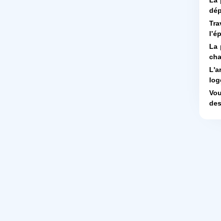
La 
dép
Tra
l’é
La 
cha
L'a
log
Vou
des