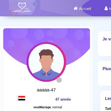
Accueil
I
Je v
Plus
aaaaa-47
Le
47 année
normal
veutMariage
Tai