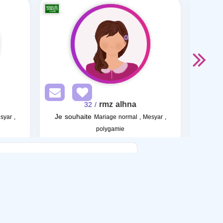
rmz alhna
/ 32
Je souhaite
Je so
syar ,
Mariage normal , Mesyar ,
polygamie