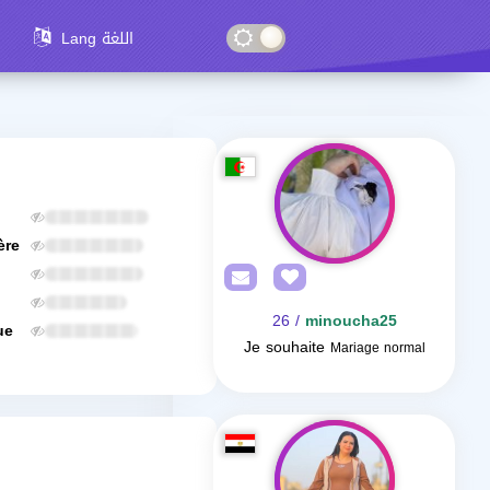
Lang اللغة
ère
/ 26
minoucha25
ue
Je souhaite
Mariage normal