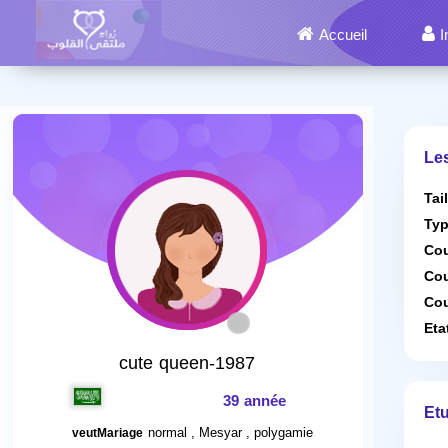
Accueil
I
Le
Tai
Typ
Cou
Cou
Cou
Eta
cute queen-1987
39 année
Etu
normal , Mesyar , polygamie
veutMariage