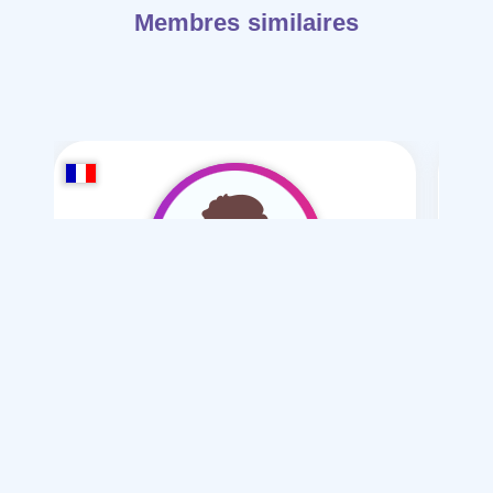
Membres similaires
IbnAdam1983
/ 43
Je souhaite
Mariage normal , Mesyar , polygamie