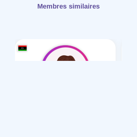
Membres similaires
astghfr allh 36
/ 36
Je souhaite
Mariage normal , polygamie