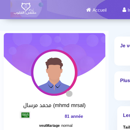
Accueil
I
Je v
Plus
محمد مرسال (mhmd mrsal)
Le
81 année
normal
veutMariage
Tai