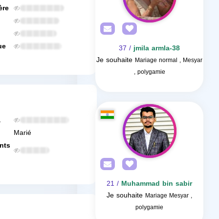
ère
ue
/ 37
jmila armla-38
Je souhaite
Mariage normal , Mesyar
, polygamie
a
Marié
nts
/ 21
Muhammad bin sabir
Je souhaite
Mariage Mesyar ,
polygamie