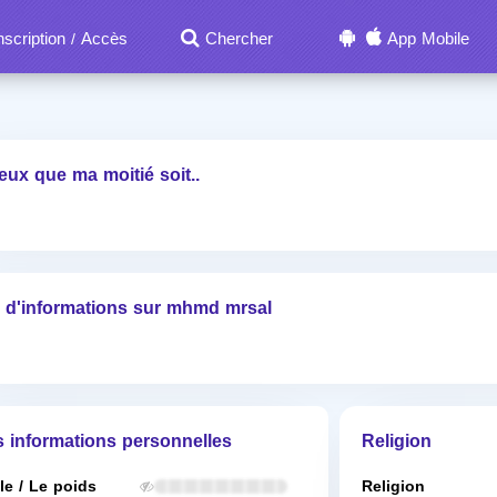
nscription
Accès
Chercher
App Mobile
/
eux que ma moitié soit..
 d'informations sur mhmd mrsal
s informations personnelles
Religion
lle / Le poids
Religion