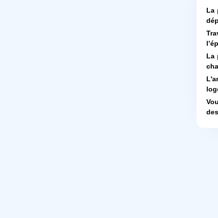
La 
dép
Tra
l’é
La 
cha
L'a
log
Vou
des