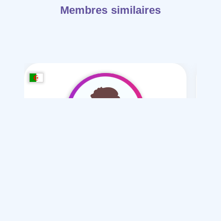
Membres similaires
shaib khlifa
/ 19
Je souhaite
Mariage normal