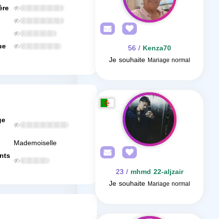
ère
ue
/ 56
Kenza70
Je souhaite
Mariage normal
ge
Mademoiselle
nts
/ 23
mhmd 22-aljzair
Je souhaite
Mariage normal