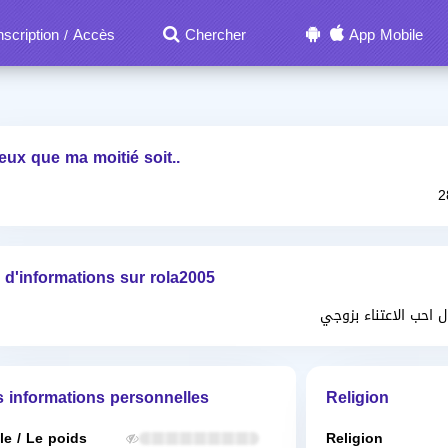
nscription
Accès
Chercher
App Mobile
/
eux que ma moitié soit..
 d'informations sur rola2005
 احب الاعتناء بزوجي
s informations personnelles
Religion
lle / Le poids
Religion