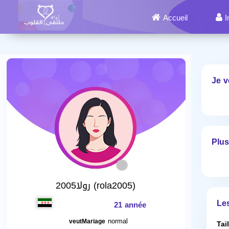
Accueil
I
Je v
Plus
رولا2005 (rola2005)
Le
21 année
normal
veutMariage
Tai