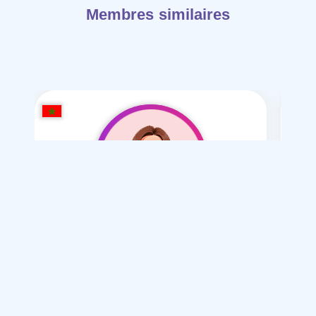
Membres similaires
amonh2004
/ 22
Je souhaite
Mariage normal , Mesyar , polygamie