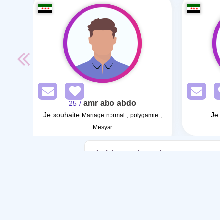
amr abo abdo
/ 25
Je souhaite
Je
Mariage normal , polygamie ,
Mesyar
Articles sur le mariage