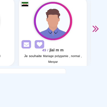
jlal m m
/ 49
Je souhaite
l
Mariage polygamie , normal ,
Mesyar