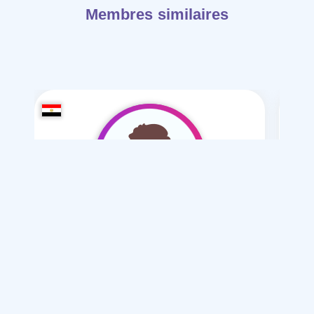
Membres similaires
good-39
/ 39
Je souhaite
ie
Mariage normal , Mesyar , polygamie