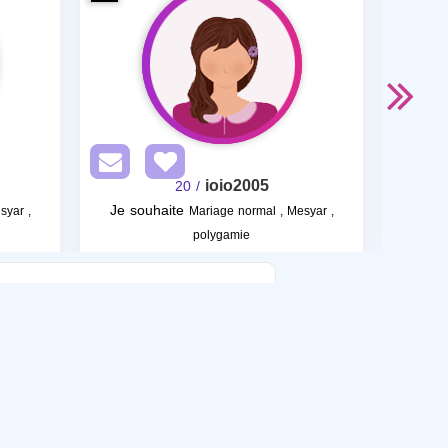
ioio2005
/ 20
Je souhaite
Je s
syar ,
Mariage normal , Mesyar ,
polygamie