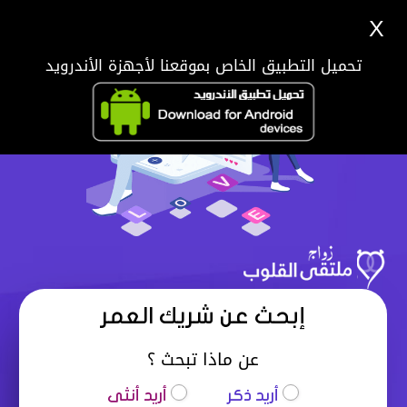
X
تحميل التطبيق الخاص بموقعنا لأجهزة الأندرويد
إبحث عن شريك العمر
عن ماذا تبحث ؟
أريد ذكر
أريد أنثى